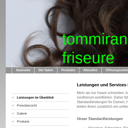
tommiran
friseure
Startseite
Der Salon
Produkte
Aktuelles
Öffnungszeite
Leistungen und Services 
Mehr als nur Haare schneiden: b
rundherum wohlfühlen. Daher führ
Leistungen im Überblick
Standardleistungen für Damen, H
Preisübersicht
bieten Ihnen zusätzlich ein umf
Galerie
Unser Standardleistungen
Produkte
Waschen, Schneiden, Fö