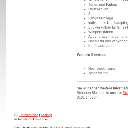
Tönen und Färben
Dauerwellen
Strähnen
Langhaarpflege
Individuelle Kopfhautpfle
Strukturaufbau für feines
Wimpern färben
Augenbrauen färben und 
Nassrasur das Verwöhnp
Kopfmassagen
Weitere Services
Hochsteckfrisuren
Typberatung
Sie wünschen weitere Informat
Schauen Sie auch in unserer
Pre
8161 145804.
Druckversion
|
Sitemap
© Tommi Rankl Friseure
Diese Homepage wurde mit
IONOS MyWebsite
erstellt.