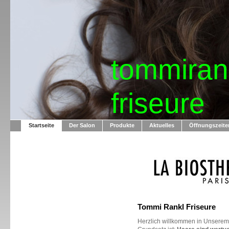
tommiran
friseure
Startseite
Der Salon
Produkte
Aktuelles
Öffnungszeite
Tommi Rankl Friseure
Herzlich willkommen in Unserem 